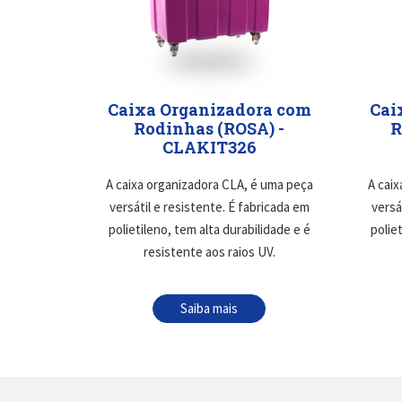
Caixa Organizadora com
Cai
Rodinhas (ROSA) -
R
CLAKIT326
A caixa organizadora CLA, é uma peça
A cai
versátil e resistente. É fabricada em
versá
polietileno, tem alta durabilidade e é
polie
resistente aos raios UV.
Saiba mais