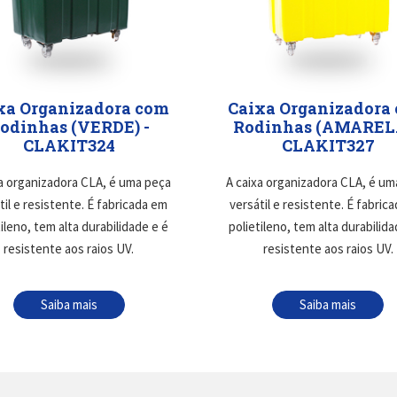
xa Organizadora com
Caixa Organizadora
odinhas (VERDE) -
Rodinhas (AMARELA
CLAKIT324
CLAKIT327
xa organizadora CLA, é uma peça
A caixa organizadora CLA, é um
til e resistente. É fabricada em
versátil e resistente. É fabric
tileno, tem alta durabilidade e é
polietileno, tem alta durabilida
resistente aos raios UV.
resistente aos raios UV.
Saiba mais
Saiba mais