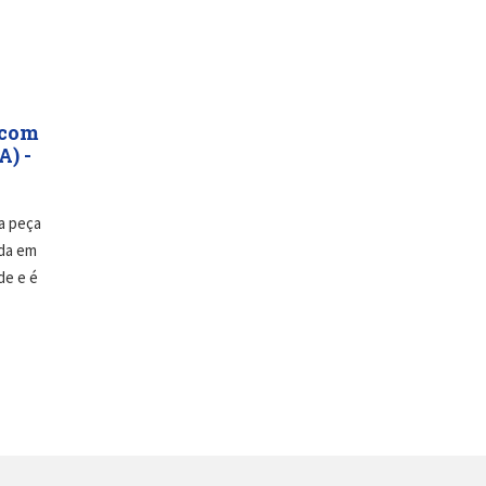
 com
) -
a peça
ada em
de e é