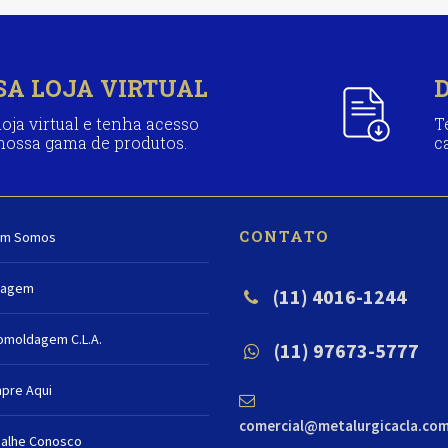
SA LOJA VIRTUAL
oja virtual e tenha acesso
T
 nossa gama de produtos.
c
CONTATO
m Somos
nagem
(11) 4016-1244
omoldagem C.L.A.
(11) 97673-5777
pre Aqui
comercial@metalurgicacla.com
balhe Conosco